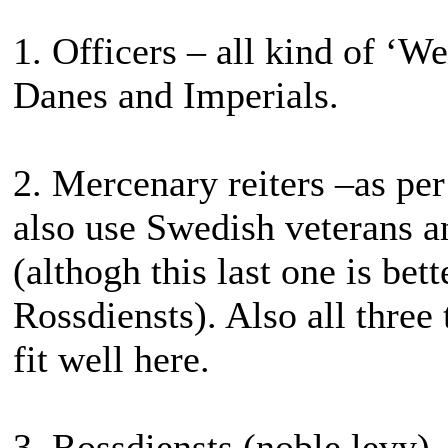
1. Officers – all kind of ‘W
Danes and Imperials.
2. Mercenary reiters –as pe
also use Swedish veterans 
(althogh this last one is bet
Rossdiensts). Also all three 
fit well here.
3. Rossdiensts (noble levy)