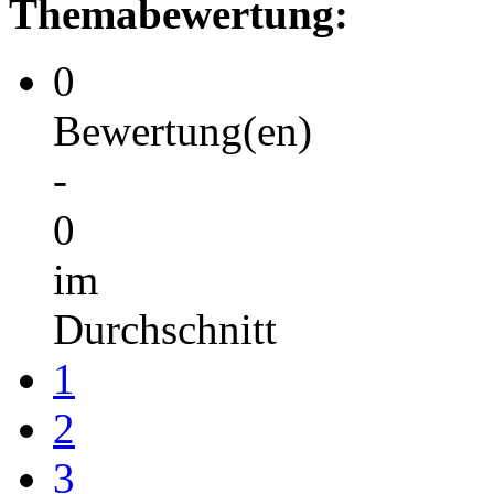
Themabewertung:
0
Bewertung(en)
-
0
im
Durchschnitt
1
2
3