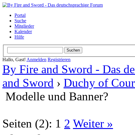
Portal
Suche
Mitglieder
Kalender
Hilfe
Hallo, Gast!
Anmelden
Registrieren
By Fire and Sword - Das d
and Sword
›
Duchy of Cour
Modelle und Banner?
Seiten (2):
1
2
Weiter »