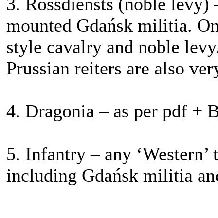
3. Rossdiensts (noble levy)
mounted Gdańsk militia. On
style cavalry and noble levy
Prussian reiters are also ve
4. Dragonia – as per pdf +
5. Infantry – any ‘Western’ 
including Gdańsk militia an