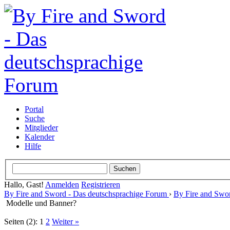
Portal
Suche
Mitglieder
Kalender
Hilfe
Hallo, Gast!
Anmelden
Registrieren
By Fire and Sword - Das deutschsprachige Forum
›
By Fire and Swo
Modelle und Banner?
Seiten (2):
1
2
Weiter »