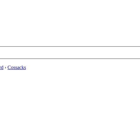
rd
›
Cossacks