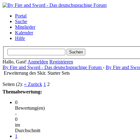
Portal
Suche
Mitglieder
Kalender
Hilfe
Hallo, Gast!
Anmelden
Registrieren
By Fire and Sword - Das deutschsprachige Forum
›
By Fire and Swo
Erweiterung des Skir. Starter Sets
Seiten (2):
« Zurück
1
2
Themabewertung:
0
Bewertung(en)
-
0
im
Durchschnitt
1