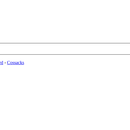
rd
›
Cossacks