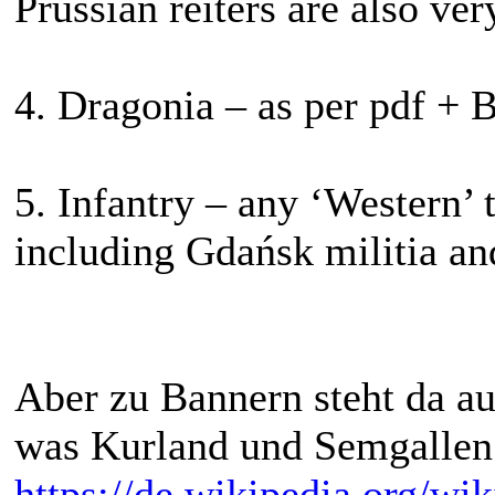
Prussian reiters are also ve
4. Dragonia – as per pdf +
5. Infantry – any ‘Western’ 
including Gdańsk militia an
Aber zu Bannern steht da a
was Kurland und Semgallen 
https://de.wikipedia.org/w